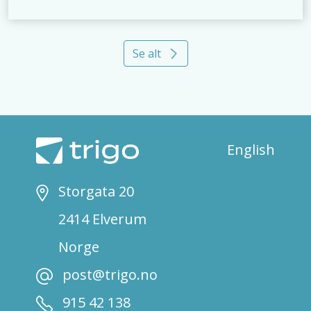
Se alt
English
Storgata 20
2414 Elverum
Norge
post@trigo.no
915 42 138