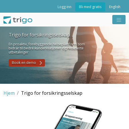
Bli med gratis
Logg inn
English
Trigo for forsikringsselskap
En proaktiv, forebyggende helseplattform som
bidrar til bedre kunderelasjoner og reduserte
utbetalinger
Book en demo
Hjem
Trigo for forsikringsselskap