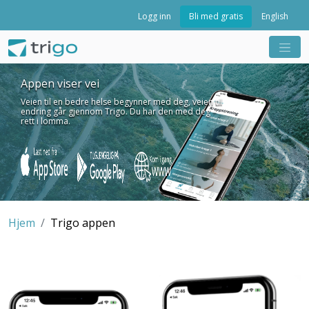
Bli med gratis
Logg inn
English
Appen viser vei
Veien til en bedre helse begynner med deg, veien til
endring går gjennom Trigo. Du har den med deg –
rett i lomma.
Hjem
Trigo appen