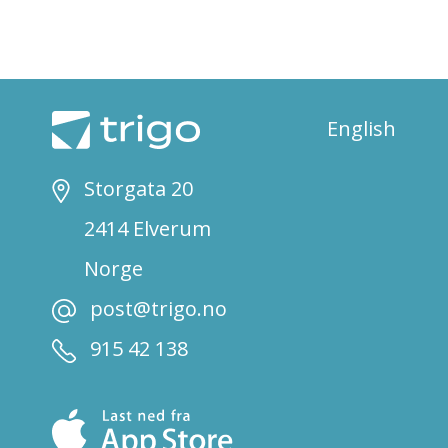
English
Storgata 20
2414 Elverum
Norge
post@trigo.no
915 42 138