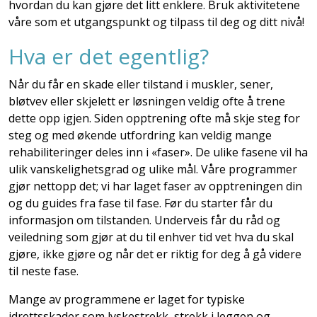
hvordan du kan gjøre det litt enklere. Bruk aktivitetene
våre som et utgangspunkt og tilpass til deg og ditt nivå!
Hva er det egentlig?
Når du får en skade eller tilstand i muskler, sener,
bløtvev eller skjelett er løsningen veldig ofte å trene
dette opp igjen. Siden opptrening ofte må skje steg for
steg og med økende utfordring kan veldig mange
rehabiliteringer deles inn i «faser». De ulike fasene vil ha
ulik vanskelighetsgrad og ulike mål. Våre programmer
gjør nettopp det; vi har laget faser av opptreningen din
og du guides fra fase til fase. Før du starter får du
informasjon om tilstanden. Underveis får du råd og
veiledning som gjør at du til enhver tid vet hva du skal
gjøre, ikke gjøre og når det er riktig for deg å gå videre
til neste fase.
Mange av programmene er laget for typiske
idrettsskader som lyskestrekk, strekk i leggen og