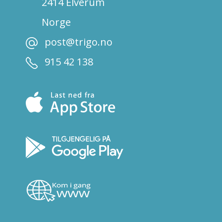
2414 Elverum
Norge
post@trigo.no
915 42 138