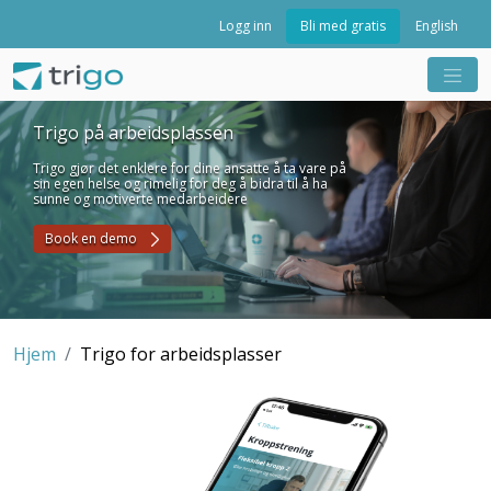
Bli med gratis
Logg inn
English
Trigo på arbeidsplassen
Trigo gjør det enklere for dine ansatte å ta vare på
sin egen helse og rimelig for deg å bidra til å ha
sunne og motiverte medarbeidere
Book en demo
Hjem
Trigo for arbeidsplasser