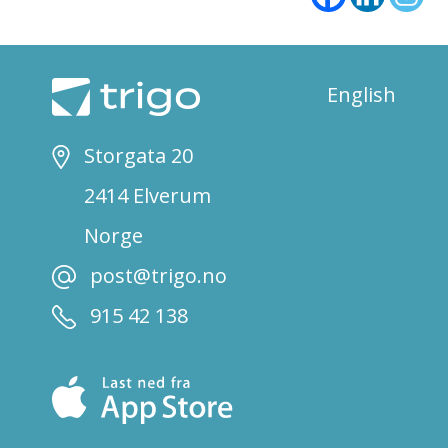
English
Storgata 20
2414 Elverum
Norge
post@trigo.no
915 42 138