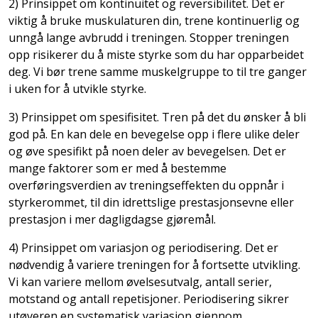
2) Prinsippet om kontinuitet og reversibilitet. Det er
viktig å bruke muskulaturen din, trene kontinuerlig og
unngå lange avbrudd i treningen. Stopper treningen
opp risikerer du å miste styrke som du har opparbeidet
deg. Vi bør trene samme muskelgruppe to til tre ganger
i uken for å utvikle styrke.
3) Prinsippet om spesifisitet. Tren på det du ønsker å bli
god på. En kan dele en bevegelse opp i flere ulike deler
og øve spesifikt på noen deler av bevegelsen. Det er
mange faktorer som er med å bestemme
overføringsverdien av treningseffekten du oppnår i
styrkerommet, til din idrettslige prestasjonsevne eller
prestasjon i mer dagligdagse gjøremål.
4) Prinsippet om variasjon og periodisering. Det er
nødvendig å variere treningen for å fortsette utvikling.
Vi kan variere mellom øvelsesutvalg, antall serier,
motstand og antall repetisjoner. Periodisering sikrer
utøveren en systematisk variasjon gjennom