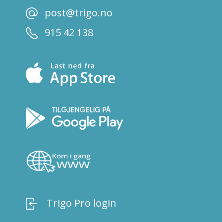
post@trigo.no
915 42 138
Trigo Pro login