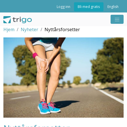
Bli med gratis
Logg inn
English
Hjem
Nyheter
Nyttårsforsetter