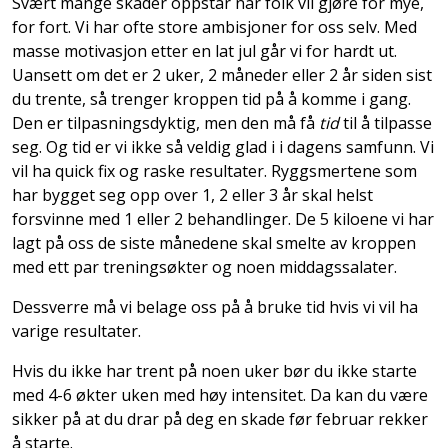
Svært mange skader oppstår når folk vil gjøre for mye,
for fort. Vi har ofte store ambisjoner for oss selv. Med
masse motivasjon etter en lat jul går vi for hardt ut.
Uansett om det er 2 uker, 2 måneder eller 2 år siden sist
du trente, så trenger kroppen tid på å komme i gang.
Den er tilpasningsdyktig, men den må få
tid
til å tilpasse
seg. Og tid er vi ikke så veldig glad i i dagens samfunn. Vi
vil ha quick fix og raske resultater. Ryggsmertene som
har bygget seg opp over 1, 2 eller 3 år skal helst
forsvinne med 1 eller 2 behandlinger. De 5 kiloene vi har
lagt på oss de siste månedene skal smelte av kroppen
med ett par treningsøkter og noen middagssalater.
Dessverre må vi belage oss på å bruke tid hvis vi vil ha
varige resultater.
Hvis du ikke har trent på noen uker bør du ikke starte
med 4-6 økter uken med høy intensitet. Da kan du være
sikker på at du drar på deg en skade før februar rekker
å starte.